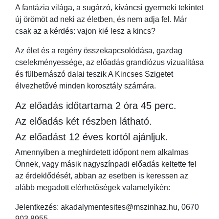
A fantázia világa, a sugárzó, kíváncsi gyermeki tekintet
új örömöt ad neki az életben, és nem adja fel. Már
csak az a kérdés: vajon kié lesz a kincs?
Az élet és a regény összekapcsolódása, gazdag
cselekményessége, az előadás grandiózus vizualitása
és fülbemászó dalai teszik A Kincses Szigetet
élvezhetővé minden korosztály számára.
Az előadás időtartama 2 óra 45 perc.
Az előadás két részben látható.
Az előadást 12 éves kortól ajánljuk.
Amennyiben a meghirdetett időpont nem alkalmas
Önnek, vagy másik nagyszínpadi előadás keltette fel
az érdeklődését, abban az esetben is keressen az
alább megadott elérhetőségek valamelyikén:
Jelentkezés: akadalymentesites@mszinhaz.hu, 0670
903 8955