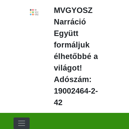
Ugrás
MVGYOSZ
a
fő
Narráció
régióra
Együtt
formáljuk
élhetőbbé a
világot!
Adószám:
19002464-2-
42