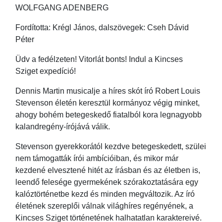
WOLFGANG ADENBERG
Fordította: Krégl János, dalszövegek: Cseh Dávid
Péter
Üdv a fedélzeten! Vitorlát bonts! Indul a Kincses
Sziget expedíció!
Dennis Martin musicalje a híres skót író Robert Louis
Stevenson életén keresztül kormányoz végig minket,
ahogy bohém betegeskedő fiatalból kora legnagyobb
kalandregény-írójává válik.
Stevenson gyerekkorától kezdve betegeskedett, szülei
nem támogatták írói ambícióiban, és mikor már
kezdené elvesztené hitét az írásban és az életben is,
leendő felesége gyermekének szórakoztatására egy
kalóztörténetbe kezd és minden megváltozik. Az író
életének szereplői válnak világhíres regényének, a
Kincses Sziget történetének halhatatlan karaktereivé.