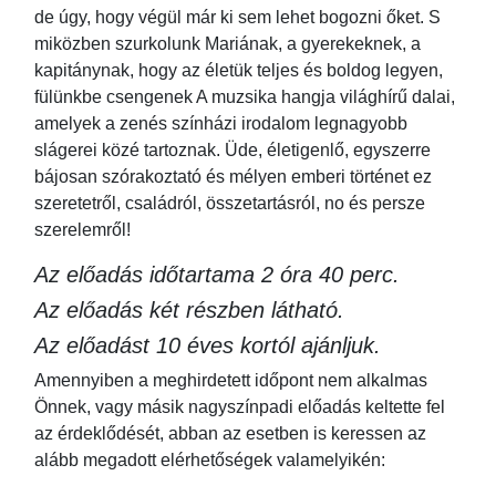
de úgy, hogy végül már ki sem lehet bogozni őket. S
miközben szurkolunk Mariának, a gyerekeknek, a
kapitánynak, hogy az életük teljes és boldog legyen,
fülünkbe csengenek A muzsika hangja világhírű dalai,
amelyek a zenés színházi irodalom legnagyobb
slágerei közé tartoznak. Üde, életigenlő, egyszerre
bájosan szórakoztató és mélyen emberi történet ez
szeretetről, családról, összetartásról, no és persze
szerelemről!
Az előadás időtartama 2 óra 40 perc.
Az előadás két részben látható.
Az előadást 10 éves kortól ajánljuk.
Amennyiben a meghirdetett időpont nem alkalmas
Önnek, vagy másik nagyszínpadi előadás keltette fel
az érdeklődését, abban az esetben is keressen az
alább megadott elérhetőségek valamelyikén: