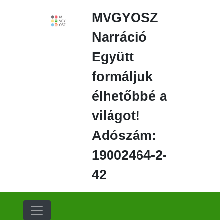
Ugrás
MVGYOSZ
a
fő
Narráció
régióra
Együtt
formáljuk
élhetőbbé a
világot!
Adószám:
19002464-2-
42