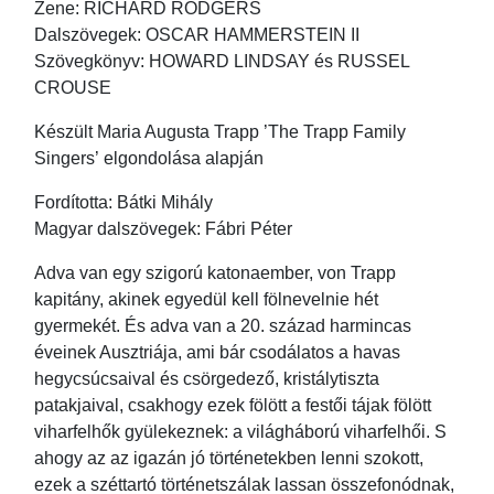
Zene: RICHARD RODGERS
Dalszövegek: OSCAR HAMMERSTEIN II
Szövegkönyv: HOWARD LINDSAY és RUSSEL
CROUSE
Készült Maria Augusta Trapp ’The Trapp Family
Singers’ elgondolása alapján
Fordította: Bátki Mihály
Magyar dalszövegek: Fábri Péter
Adva van egy szigorú katonaember, von Trapp
kapitány, akinek egyedül kell fölnevelnie hét
gyermekét. És adva van a 20. század harmincas
éveinek Ausztriája, ami bár csodálatos a havas
hegycsúcsaival és csörgedező, kristálytiszta
patakjaival, csakhogy ezek fölött a festői tájak fölött
viharfelhők gyülekeznek: a világháború viharfelhői. S
ahogy az az igazán jó történetekben lenni szokott,
ezek a széttartó történetszálak lassan összefonódnak,