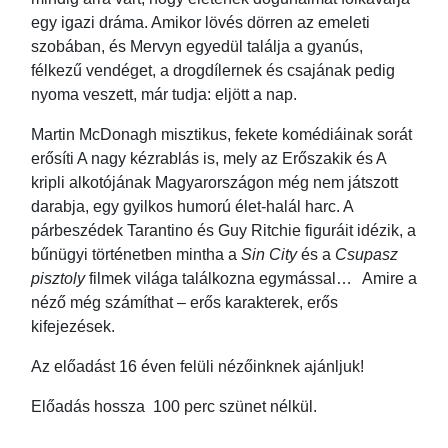
egy igazi dráma. Amikor lövés dörren az emeleti
szobában, és Mervyn egyedül találja a gyanús,
félkezű vendéget, a drogdílernek és csajának pedig
nyoma veszett, már tudja: eljött a nap.
Martin McDonagh misztikus, fekete komédiáinak sorát
erősíti A nagy kézrablás is, mely az Erőszakik és A
kripli alkotójának Magyarországon még nem játszott
darabja, egy gyilkos humorú élet-halál harc. A
párbeszédek Tarantino és Guy Ritchie figuráit idézik, a
bűnügyi történetben mintha a
Sin City
és a
Csupasz
pisztoly
filmek világa találkozna egymással… Amire a
néző még számíthat – erős karakterek, erős
kifejezések.
Az előadást 16 éven felüli nézőinknek ajánljuk!
Előadás hossza 100 perc szünet nélkül.