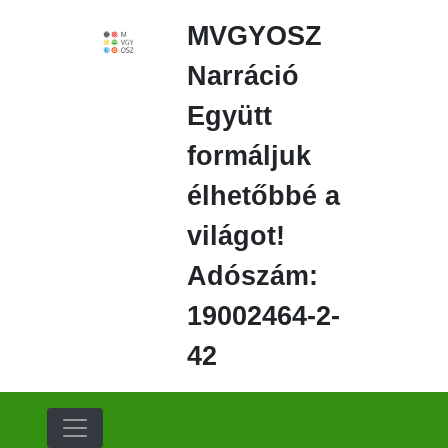
Ugrás
MVGYOSZ
a
fő
Narráció
régióra
Együtt
formáljuk
élhetőbbé a
világot!
Adószám:
19002464-2-
42