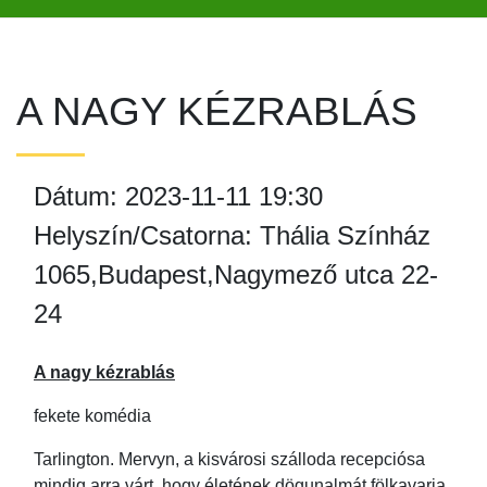
A NAGY KÉZRABLÁS
Dátum: 2023-11-11 19:30
Helyszín/Csatorna: Thália Színház
1065,Budapest,Nagymező utca 22-
24
A nagy kézrablás
fekete komédia
Tarlington. Mervyn, a kisvárosi szálloda recepciósa
mindig arra várt, hogy életének dögunalmát fölkavarja