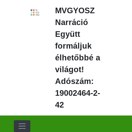
Ugrás
MVGYOSZ
a
fő
Narráció
régióra
Együtt
formáljuk
élhetőbbé a
világot!
Adószám:
19002464-2-
42