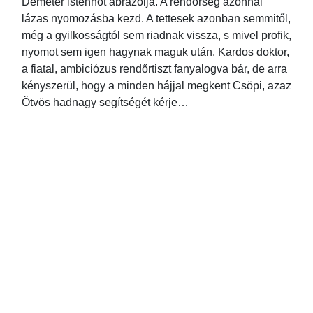
Déméter istennőt ábrázolja. A rendőrség azonnal
lázas nyomozásba kezd. A tettesek azonban semmitől,
még a gyilkosságtól sem riadnak vissza, s mivel profik,
nyomot sem igen hagynak maguk után. Kardos doktor,
a fiatal, ambiciózus rendőrtiszt fanyalogva bár, de arra
kényszerül, hogy a minden hájjal megkent Csöpi, azaz
Ötvös hadnagy segítségét kérje…