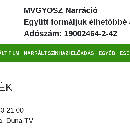
MVGYOSZ Narráció
Együtt formáljuk élhetőbbé 
Adószám: 19002464-2-42
LT FILM
NARRÁLT SZÍNHÁZI ELŐADÁS
EGYÉB
ESE
ÉK
0 21:00
a: Duna TV