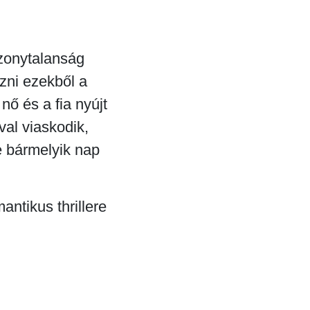
izonytalanság
zni ezekből a
nő és a fia nyújt
al viaskodik,
e bármelyik nap
antikus thrillere