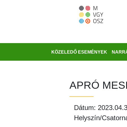
Ugrás
a
fő
régióra
KÖZELEDŐ ESEMÉNYEK
NARRÁ
APRÓ MES
Dátum: 2023.04.3
Helyszín/Csatorn