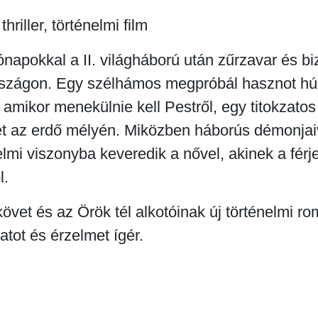
riller, történelmi film
hónapokkal a II. világháború után zűrzavar és b
rszágon. Egy szélhámos megpróbál hasznot hú
 amikor menekülnie kell Pestről, egy titokzatos 
 az erdő mélyén. Miközben háborús démonjaiv
lmi viszonyba keveredik a nővel, akinek a férj
l.
követ és az Örök tél alkotóinak új történelmi rom
atot és érzelmet ígér.