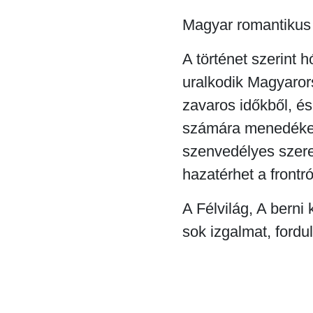
Magyar romantikus th
A történet szerint 
uralkodik Magyaro
zavaros időkből, és
számára menedéket
szenvedélyes szere
hazatérhet a frontró
A Félvilág, A berni 
sok izgalmat, fordul