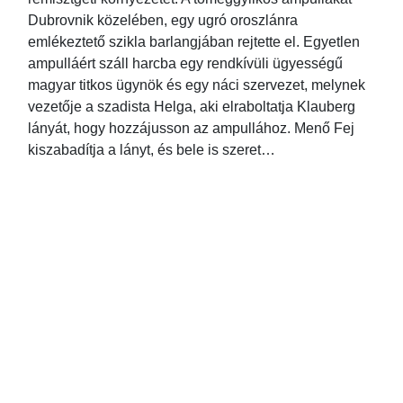
Dubrovnik közelében, egy ugró oroszlánra
emlékeztető szikla barlangjában rejtette el. Egyetlen
ampulláért száll harcba egy rendkívüli ügyességű
magyar titkos ügynök és egy náci szervezet, melynek
vezetője a szadista Helga, aki elraboltatja Klauberg
lányát, hogy hozzájusson az ampullához. Menő Fej
kiszabadítja a lányt, és bele is szeret…