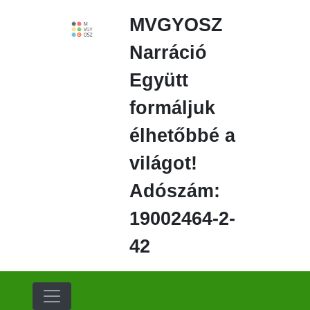
Ugrás
MVGYOSZ
a
fő
Narráció
régióra
Együtt
formáljuk
élhetőbbé a
világot!
Adószám:
19002464-2-
42