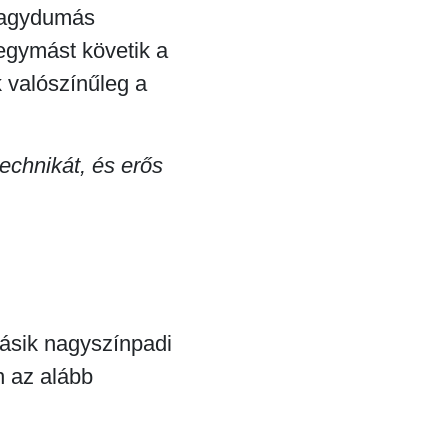
 nagydumás
egymást követik a
k valószínűleg a
technikát, és erős
ásik nagyszínpadi
n az alább