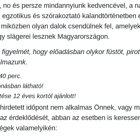
l, no és persze mindannyiunk kedvencével, a
 egzotikus és szórakoztató kalandtörténetben 
, miközben olyan dalok csendülnek fel, amelye
y slágerei lesznek Magyarországon.
 figyelmét, hogy előadásban olykor füstöt, piro
almazunk.
40 perc.
onásban látható!
ése 12 éves kortól ajánlott!
irdetett időpont nem alkalmas Önnek, vagy m
l az érdeklődését, abban az esetben is keresse
égek valamelyikén: