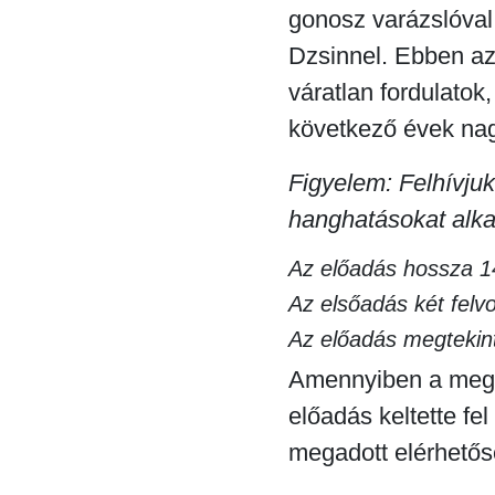
gonosz varázslóva
Dzsinnel. Ebben az
váratlan fordulatok
következő évek nag
Figyelem: Felhívjuk
hanghatásokat alk
Az előadás hossza 1
Az elsőadás két felv
Az előadás megtekint
Amennyiben a megh
előadás keltette fe
megadott elérhetős