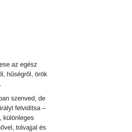
mese az egész
l, hűségről, örök
.
tban szenved, de
ályt felvidítsa –
, különleges
ővel, tolvajjal és