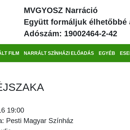
MVGYOSZ Narráció
Együtt formáljuk élhetőbbé 
Adószám: 19002464-2-42
LT FILM
NARRÁLT SZÍNHÁZI ELŐADÁS
EGYÉB
ESE
ÉJSZAKA
16 19:00
a: Pesti Magyar Színház