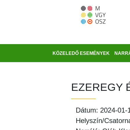
Ugrás
a
fő
régióra
KÖZELEDŐ ESEMÉNYEK
NARRÁ
EZEREGY 
Dátum: 2024-01-
Helyszín/Csatorn