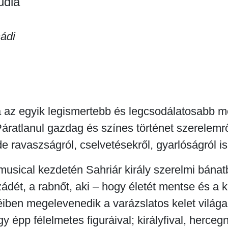
udia
ádi
 az egyik legismertebb és legcsodálatosabb 
áratlanul gazdag és színes történet szerelemrő
de ravaszságról, cselvetésekről, gyarlóságról is
musical kezdetén Sahriár király szerelmi bána
dét, a rabnőt, aki – hogy életét mentse és a kir
iben megelevenedik a varázslatos kelet világa
y épp félelmetes figuráival; királyfival, hercegn