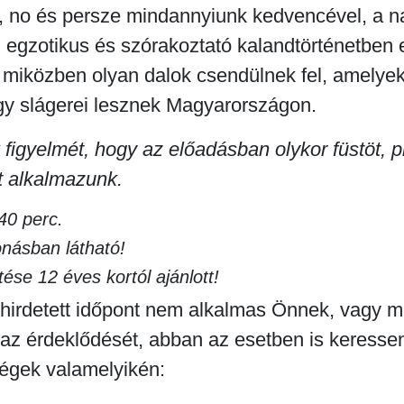
l, no és persze mindannyiunk kedvencével, a
 egzotikus és szórakoztató kalandtörténetben 
, miközben olyan dalok csendülnek fel, amelye
y slágerei lesznek Magyarországon.
 figyelmét, hogy az előadásban olykor füstöt, p
t alkalmazunk.
40 perc.
onásban látható!
ése 12 éves kortól ajánlott!
irdetett időpont nem alkalmas Önnek, vagy m
l az érdeklődését, abban az esetben is keresse
égek valamelyikén: