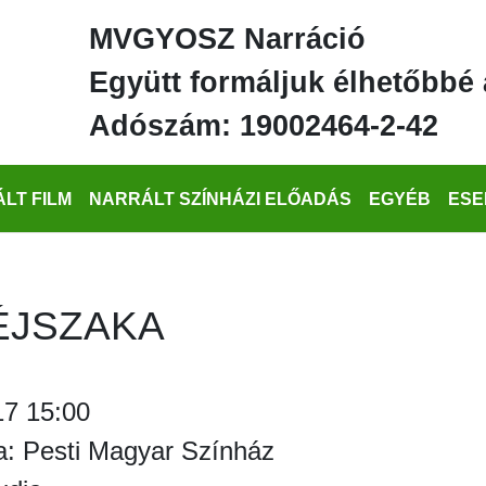
MVGYOSZ Narráció
Együtt formáljuk élhetőbbé 
Adószám: 19002464-2-42
LT FILM
NARRÁLT SZÍNHÁZI ELŐADÁS
EGYÉB
ESE
ÉJSZAKA
17 15:00
a: Pesti Magyar Színház