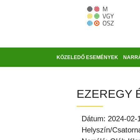
Ugrás
a
fő
régióra
KÖZELEDŐ ESEMÉNYEK
NARRÁ
EZEREGY 
Dátum: 2024-02-
Helyszín/Csatorn