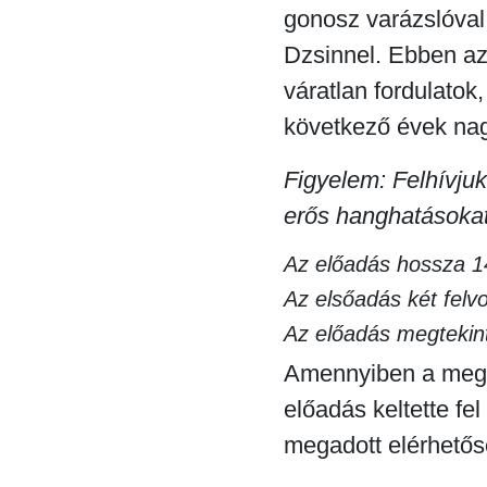
gonosz varázslóva
Dzsinnel. Ebben az
váratlan fordulatok
következő évek nag
Figyelem: Felhívjuk
erős hanghatásoka
Az előadás hossza 1
Az elsőadás két felv
Az előadás megtekint
Amennyiben a megh
előadás keltette fe
megadott elérhetős