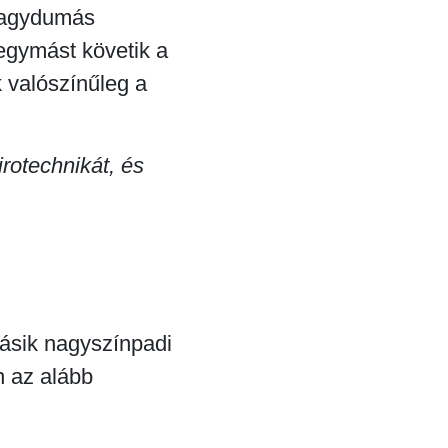
 nagydumás
egymást követik a
k valószínűleg a
irotechnikát, és
ásik nagyszínpadi
n az alább