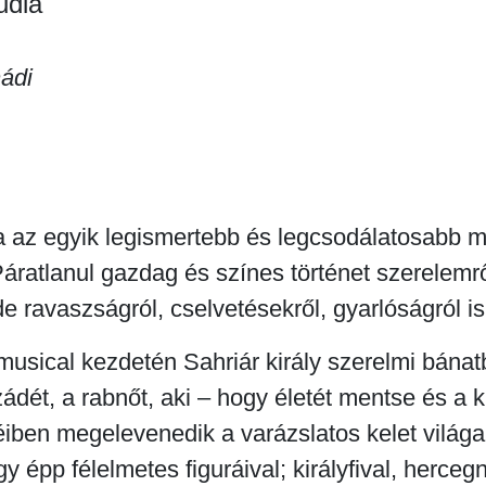
udia
ádi
 az egyik legismertebb és legcsodálatosabb 
áratlanul gazdag és színes történet szerelemrő
de ravaszságról, cselvetésekről, gyarlóságról is
musical kezdetén Sahriár király szerelmi bána
dét, a rabnőt, aki – hogy életét mentse és a kir
iben megelevenedik a varázslatos kelet világa
y épp félelmetes figuráival; királyfival, hercegn