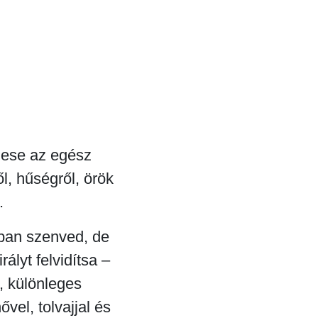
mese az egész
l, hűségről, örök
.
tban szenved, de
ályt felvidítsa –
, különleges
ővel, tolvajjal és