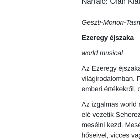
Narráló: Oláh Kla
Geszti-Monori-Tasn
Ezeregy éjszaka
world musical
Az Ezeregy éjszaka
világirodalomban. P
emberi értékekről, 
Az izgalmas world 
elé vezetik Seherezá
mesélni kezd. Mesé
hőseivel, vicces vag