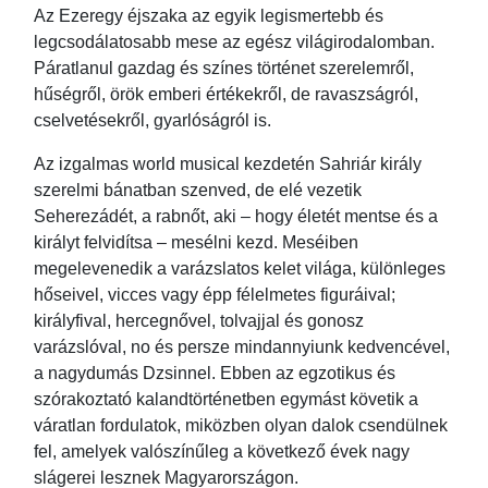
Az Ezeregy éjszaka az egyik legismertebb és
legcsodálatosabb mese az egész világirodalomban.
Páratlanul gazdag és színes történet szerelemről,
hűségről, örök emberi értékekről, de ravaszságról,
cselvetésekről, gyarlóságról is.
Az izgalmas world musical kezdetén Sahriár király
szerelmi bánatban szenved, de elé vezetik
Seherezádét, a rabnőt, aki – hogy életét mentse és a
királyt felvidítsa – mesélni kezd. Meséiben
megelevenedik a varázslatos kelet világa, különleges
hőseivel, vicces vagy épp félelmetes figuráival;
királyfival, hercegnővel, tolvajjal és gonosz
varázslóval, no és persze mindannyiunk kedvencével,
a nagydumás Dzsinnel. Ebben az egzotikus és
szórakoztató kalandtörténetben egymást követik a
váratlan fordulatok, miközben olyan dalok csendülnek
fel, amelyek valószínűleg a következő évek nagy
slágerei lesznek Magyarországon.