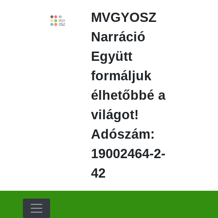
Ugrás
MVGYOSZ
a
fő
Narráció
régióra
Együtt
formáljuk
élhetőbbé a
világot!
Adószám:
19002464-2-
42