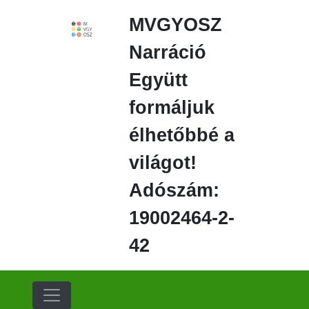
Ugrás
MVGYOSZ
a
fő
Narráció
régióra
Együtt
formáljuk
élhetőbbé a
világot!
Adószám:
19002464-2-
42