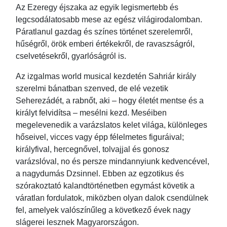
Az Ezeregy éjszaka az egyik legismertebb és
legcsodálatosabb mese az egész világirodalomban.
Páratlanul gazdag és színes történet szerelemről,
hűségről, örök emberi értékekről, de ravaszságról,
cselvetésekről, gyarlóságról is.
Az izgalmas world musical kezdetén Sahriár király
szerelmi bánatban szenved, de elé vezetik
Seherezádét, a rabnőt, aki – hogy életét mentse és a
királyt felvidítsa – mesélni kezd. Meséiben
megelevenedik a varázslatos kelet világa, különleges
hőseivel, vicces vagy épp félelmetes figuráival;
királyfival, hercegnővel, tolvajjal és gonosz
varázslóval, no és persze mindannyiunk kedvencével,
a nagydumás Dzsinnel. Ebben az egzotikus és
szórakoztató kalandtörténetben egymást követik a
váratlan fordulatok, miközben olyan dalok csendülnek
fel, amelyek valószínűleg a következő évek nagy
slágerei lesznek Magyarországon.