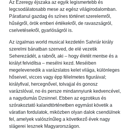
Az Ezeregy éjszaka az egyik legismertebb és
legcsodálatosabb mese az egész világirodalomban.
Páratlanul gazdag és színes történet szerelemről,
hűségről, örök emberi értékekről, de ravaszságról,
cselvetésekről, gyarlóságról is.
Az izgalmas world musical kezdetén Sahriár király
szerelmi bánatban szenved, de elé vezetik
Seherezádét, a rabnőt, aki – hogy életét mentse és a
királyt felvidítsa – mesélni kezd. Meséiben
megelevenedik a varázslatos kelet világa, különleges
hőseivel, vicces vagy épp félelmetes figuráival;
királyfival, hercegnővel, tolvajjal és gonosz
varázslóval, no és persze mindannyiunk kedvencével,
a nagydumás Dzsinnel. Ebben az egzotikus és
szórakoztató kalandtörténetben egymást követik a
váratlan fordulatok, miközben olyan dalok csendülnek
fel, amelyek valószínűleg a következő évek nagy
slágerei lesznek Magyarországon.