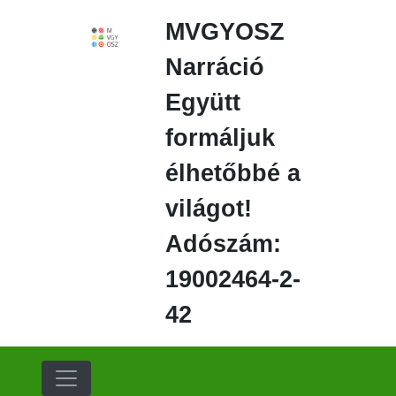
Ugrás
MVGYOSZ
a
fő
Narráció
régióra
Együtt
formáljuk
élhetőbbé a
világot!
Adószám:
19002464-2-
42