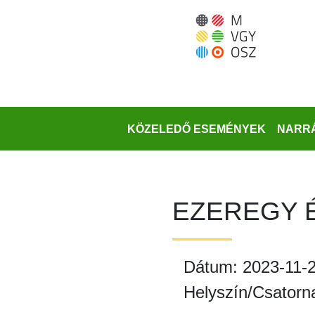
Ugrás
a
fő
régióra
KÖZELEDŐ ESEMÉNYEK
NARRÁ
EZEREGY 
Dátum: 2023-11-2
Helyszín/Csatorn