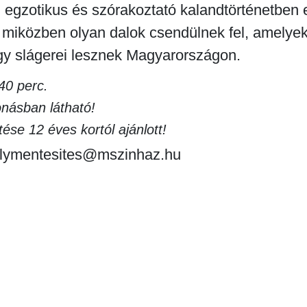
 egzotikus és szórakoztató kalandtörténetben 
, miközben olyan dalok csendülnek fel, amelye
y slágerei lesznek Magyarországon.
40 perc.
onásban látható!
ése 12 éves kortól ajánlott!
alymentesites@mszinhaz.hu