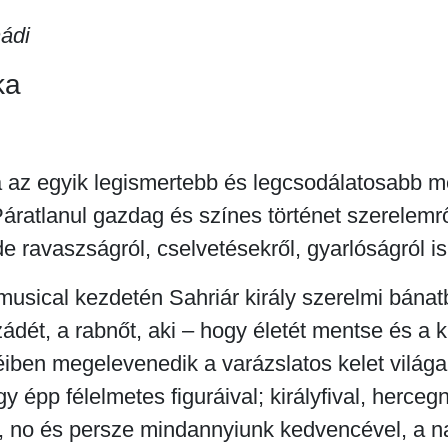
ádi
ka
 az egyik legismertebb és legcsodálatosabb 
áratlanul gazdag és színes történet szerelemrő
de ravaszságról, cselvetésekről, gyarlóságról is
musical kezdetén Sahriár király szerelmi bána
dét, a rabnőt, aki – hogy életét mentse és a kir
iben megelevenedik a varázslatos kelet világa
y épp félelmetes figuráival; királyfival, hercegn
l, no és persze mindannyiunk kedvencével, a