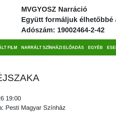
MVGYOSZ Narráció
Együtt formáljuk élhetőbbé 
Adószám: 19002464-2-42
LT FILM
NARRÁLT SZÍNHÁZI ELŐADÁS
EGYÉB
ESE
ÉJSZAKA
6 19:00
a: Pesti Magyar Színház