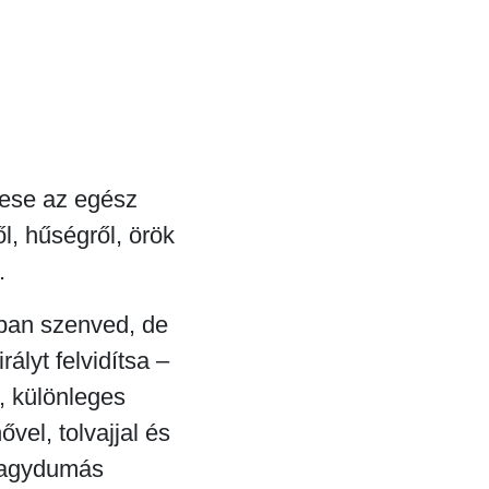
mese az egész
l, hűségről, örök
.
tban szenved, de
ályt felvidítsa –
, különleges
ővel, tolvajjal és
 nagydumás