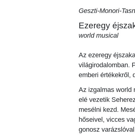
Geszti-Monori-Tasn
Ezeregy éjsza
world musical
Az ezeregy éjszaka
világirodalomban. P
emberi értékekről, 
Az izgalmas world 
elé vezetik Seherezá
mesélni kezd. Mesé
hőseivel, vicces vag
gonosz varázslóva