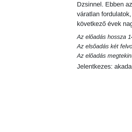
Dzsinnel. Ebben az
váratlan fordulatok
következő évek nag
Az előadás hossza 1
Az elsőadás két felv
Az előadás megtekint
Jelentkezes: akad