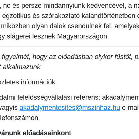
l, no és persze mindannyiunk kedvencével, a
 egzotikus és szórakoztató kalandtörténetben 
, miközben olyan dalok csendülnek fel, amelye
y slágerei lesznek Magyarországon.
 figyelmét, hogy az előadásban olykor füstöt, p
t alkalmazunk.
zletes információk:
dalmi felelősségvállalási referens: akadalymen
 vagyis
akadalymentesites@mszinhaz.hu
e-mail
elefonszámon.
vánunk előadásainkon!