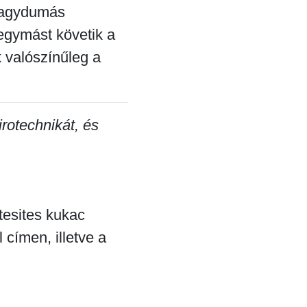
 nagydumás
egymást követik a
k valószínűleg a
irotechnikát, és
tesites kukac
 címen, illetve a