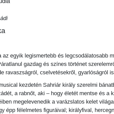
udia
ádi
ka
 az egyik legismertebb és legcsodálatosabb 
áratlanul gazdag és színes történet szerelemrő
de ravaszságról, cselvetésekről, gyarlóságról is
musical kezdetén Sahriár király szerelmi bána
dét, a rabnőt, aki – hogy életét mentse és a kir
iben megelevenedik a varázslatos kelet világa
y épp félelmetes figuráival; királyfival, hercegn