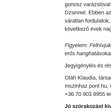
gonosz varázslóva
Dzsinnel. Ebben az
váratlan fordulatok
következő évek nag
Figyelem: Felhívjuk
erős hanghatásoka
Jegyigénylés és rés
Oláh Klaudia, társa
mszinhaz pont hu,
+36 70 903 8955 t
Jó szórakozást kí