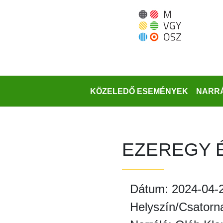
Ugrás
a
fő
régióra
KÖZELEDŐ ESEMÉNYEK
NARRÁ
EZEREGY 
Dátum: 2024-04-
Helyszín/Csatorn