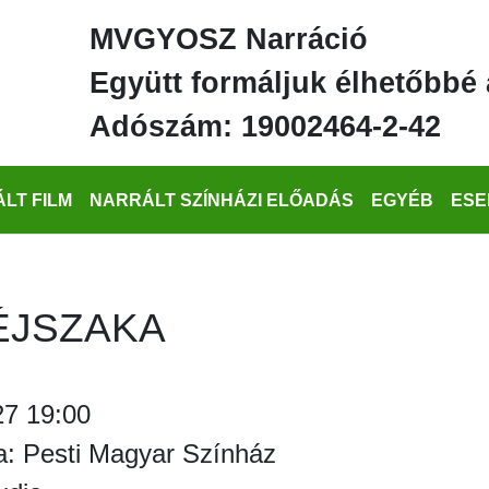
MVGYOSZ Narráció
Együtt formáljuk élhetőbbé 
Adószám: 19002464-2-42
LT FILM
NARRÁLT SZÍNHÁZI ELŐADÁS
EGYÉB
ESE
ÉJSZAKA
27 19:00
a: Pesti Magyar Színház