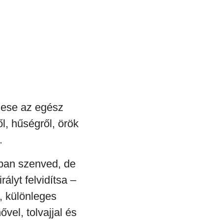
mese az egész
l, hűségről, örök
.
tban szenved, de
ályt felvidítsa –
, különleges
ővel, tolvajjal és