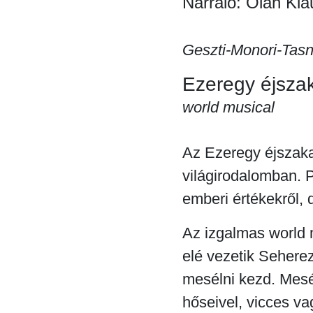
Narráló: Oláh Kla
Geszti-Monori-Tasn
Ezeregy éjsza
world musical
Az Ezeregy éjszaka
világirodalomban. P
emberi értékekről, 
Az izgalmas world 
elé vezetik Seherezá
mesélni kezd. Mesé
hőseivel, vicces vag