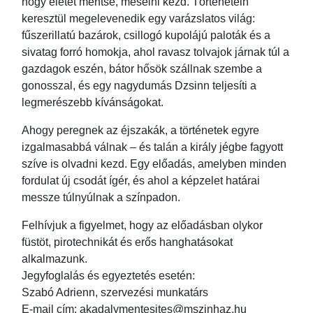
hogy életét mentse, mesélni kezd. Történetein
keresztül megelevenedik egy varázslatos világ:
fűszerillatú bazárok, csillogó kupolájú paloták és a
sivatag forró homokja, ahol ravasz tolvajok járnak túl a
gazdagok eszén, bátor hősök szállnak szembe a
gonosszal, és egy nagydumás Dzsinn teljesíti a
legmerészebb kívánságokat.
Ahogy peregnek az éjszakák, a történetek egyre
izgalmasabbá válnak – és talán a király jégbe fagyott
szíve is olvadni kezd. Egy előadás, amelyben minden
fordulat új csodát ígér, és ahol a képzelet határai
messze túlnyúlnak a színpadon.
Felhívjuk a figyelmet, hogy az előadásban olykor
füstöt, pirotechnikát és erős hanghatásokat
alkalmazunk.
Jegyfoglalás és egyeztetés esetén:
Szabó Adrienn, szervezési munkatárs
E-mail cím: akadalymentesites@mszinhaz.hu