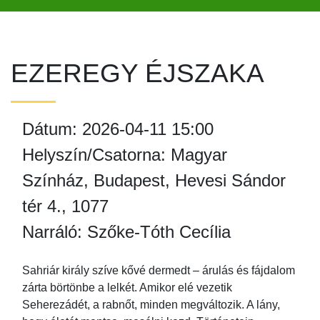
EZEREGY ÉJSZAKA
Dátum: 2026-04-11 15:00
Helyszín/Csatorna: Magyar
Színház, Budapest, Hevesi Sándor
tér 4., 1077
Narráló: Szőke-Tóth Cecília
Sahriár király szíve kővé dermedt – árulás és fájdalom
zárta börtönbe a lelkét. Amikor elé vezetik
Seherezádét, a rabnőt, minden megváltozik. A lány,