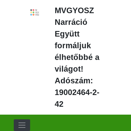
Ugrás
MVGYOSZ
a
fő
Narráció
régióra
Együtt
formáljuk
élhetőbbé a
világot!
Adószám:
19002464-2-
42