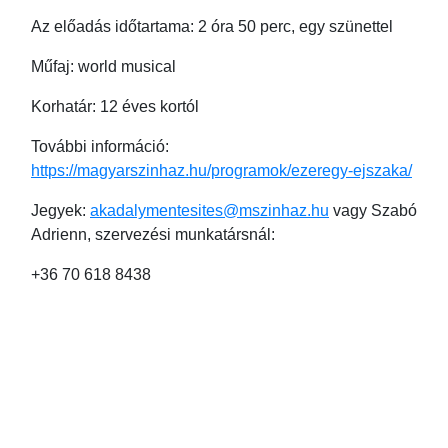
Az előadás időtartama: 2 óra 50 perc, egy szünettel
Műfaj: world musical
Korhatár: 12 éves kortól
További információ:
https://magyarszinhaz.hu/programok/ezeregy-ejszaka/
Jegyek:
akadalymentesites@mszinhaz.hu
vagy Szabó
Adrienn, szervezési munkatársnál:
+36 70 618 8438