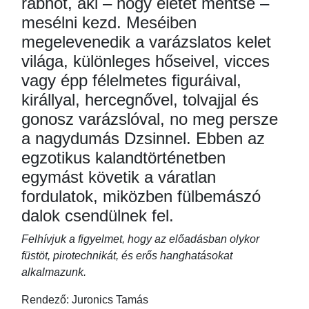
rabnőt, aki – hogy életét mentse –
mesélni kezd. Meséiben
megelevenedik a varázslatos kelet
világa, különleges hőseivel, vicces
vagy épp félelmetes figuráival,
királlyal, hercegnővel, tolvajjal és
gonosz varázslóval, no meg persze
a nagydumás Dzsinnel. Ebben az
egzotikus kalandtörténetben
egymást követik a váratlan
fordulatok, miközben fülbemászó
dalok csendülnek fel.
Felhívjuk a figyelmet, hogy az előadásban olykor
füstöt, pirotechnikát, és erős hanghatásokat
alkalmazunk.
Rendező: Juronics Tamás