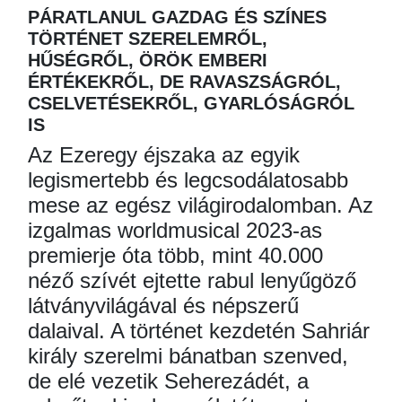
PÁRATLANUL GAZDAG ÉS SZÍNES
TÖRTÉNET SZERELEMRŐL,
HŰSÉGRŐL, ÖRÖK EMBERI
ÉRTÉKEKRŐL, DE RAVASZSÁGRÓL,
CSELVETÉSEKRŐL, GYARLÓSÁGRÓL
IS
Az Ezeregy éjszaka az egyik
legismertebb és legcsodálatosabb
mese az egész világirodalomban. Az
izgalmas worldmusical 2023-as
premierje óta több, mint 40.000
néző szívét ejtette rabul lenyűgöző
látványvilágával és népszerű
dalaival. A történet kezdetén Sahriár
király szerelmi bánatban szenved,
de elé vezetik Seherezádét, a