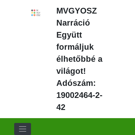
Ugrás
MVGYOSZ
a
fő
Narráció
régióra
Együtt
formáljuk
élhetőbbé a
világot!
Adószám:
19002464-2-
42