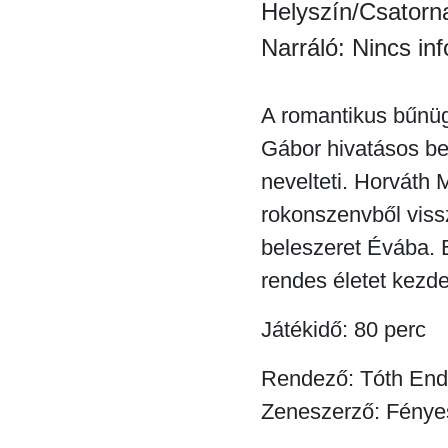
Helyszín/Csatorn
Narráló: Nincs in
A romantikus bűnüg
Gábor hivatásos bet
nevelteti. Horváth
rokonszenvből vissz
beleszeret Évába. B
rendes életet kezde
Játékidő: 80 perc
Rendező: Tóth End
Zeneszerző: Fénye