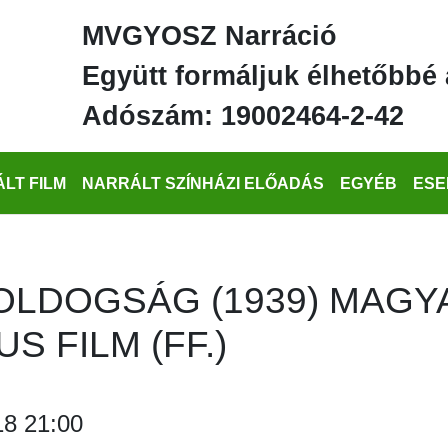
MVGYOSZ Narráció
Együtt formáljuk élhetőbbé 
Adószám: 19002464-2-42
LT FILM
NARRÁLT SZÍNHÁZI ELŐADÁS
EGYÉB
ESE
OLDOGSÁG (1939) MAGY
S FILM (FF.)
18 21:00