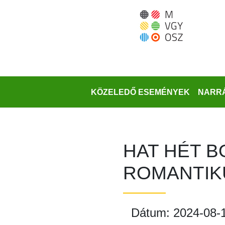
Ugrás
a
fő
régióra
KÖZELEDŐ ESEMÉNYEK
NARRÁ
HAT HÉT B
ROMANTIKU
Dátum: 2024-08-