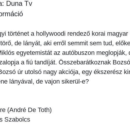
a: Duna Tv
formáció
yi történet a hollywoodi rendező korai magya
örő, de lányát, aki erről semmit sem tud, előke
 Miklós egyetemistát az autóbuszon meglopják,
alopja a fiú tandíját. Összebarátkoznak Bozsó ú
ozsó úr utolsó nagy akciója, egy ékszerész kir
ne lányával, de vajon sikerül-e?
re (André De Toth)
s Szabolcs