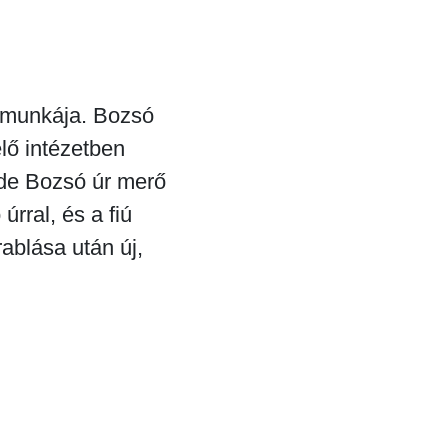
r munkája. Bozsó
lő intézetben
 de Bozsó úr merő
rral, és a fiú
ablása után új,