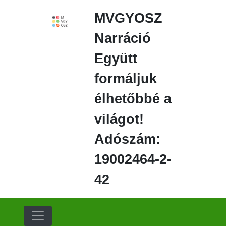
Ugrás
MVGYOSZ
a
fő
Narráció
régióra
Együtt
formáljuk
élhetőbbé a
világot!
Adószám:
19002464-2-
42