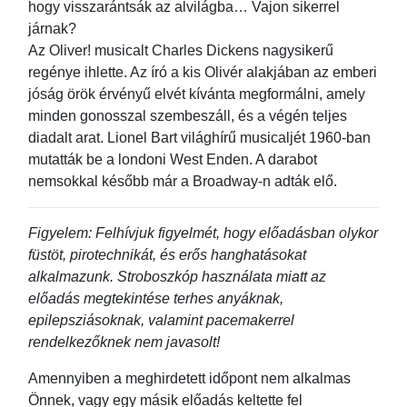
hogy visszarántsák az alvilágba… Vajon sikerrel
járnak?
Az Oliver! musicalt Charles Dickens nagysikerű
regénye ihlette. Az író a kis Olivér alakjában az emberi
jóság örök érvényű elvét kívánta megformálni, amely
minden gonosszal szembeszáll, és a végén teljes
diadalt arat. Lionel Bart világhírű musicaljét 1960-ban
mutatták be a londoni West Enden. A darabot
nemsokkal később már a Broadway-n adták elő.
Figyelem: Felhívjuk figyelmét, hogy előadásban olykor
füstöt, pirotechnikát, és erős hanghatásokat
alkalmazunk. Stroboszkóp használata miatt az
előadás megtekintése terhes anyáknak,
epilepsziásoknak, valamint pacemakerrel
rendelkezőknek nem javasolt!
Amennyiben a meghirdetett időpont nem alkalmas
Önnek, vagy egy másik előadás keltette fel