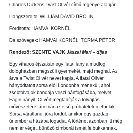
Charles Dickens Twist Olivér című regénye alapján
Hangszerelte: WILLIAM DAVID BROHN
Fordította: HAMVAI KORNÉL
Dalszövegek: HAMVAI KORNÉL, TORMA PÉTER
Rendező: SZENTE VAJK
Jászai Mari – díjas
Egy viharos éjszakán egy fiatal lány a mudfogi
dologházban megszüli gyermekét, majd meghal. Az
árva a Twist Olivér nevet kapja. A fiatal Olivér
hányódtatott sorsa elől Londonba menekül, ahol
zsebtolvajok bandája veszi pártfogásába, melyet
Fagin irányít. Olivért megtanítják a tolvajlás
művészetére, ám már az első próbatételen elbukik.
Sorsa váratlanul jóra fordul, amikor egy gazdag
úriember a házába fogadja. A történet azonban itt még
nem ér véget, bűnöző cimborái ismét felbukkannak,