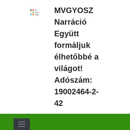
Ugrás
MVGYOSZ
a
fő
Narráció
régióra
Együtt
formáljuk
élhetőbbé a
világot!
Adószám:
19002464-2-
42