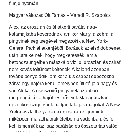
filmje nyomán!
Magyar változat: Olt Tamás – Váradi R. Szabolcs
Alex, az oroszlán és állatkerti barátai nagy
kalamajkába keverednek, amikor Marty, a zebra, a
pingvinek segítségével megszökik a New York-i
Central Park állatkertjéből. Barátaik az első döbbenet
után útra kelnek, hogy megkeressék, ám a
betondzsungelben mászkáló víziló, oroszlán és zsiráf
nem kevés feltűnést keltenek. A kaland azonban
tovább bonyolódik, amikor a kis csapat dobozokba
zárva egy hajóra kerül, amelynek úti célja a nagy és
vad Afrika. A cselszövő pingvinek azonban
megrongálják a hajót, és hőseink Madagaszkár
egzotikus szigetének partján találják magukat. A New
York-i aszfaltbetyároknak most rá kell jönniük,
miképpen maradhatnak életben a vadonban, és fel
kell ismerniük az igaz barátság és összetartás valódi