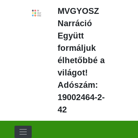
Ugrás
MVGYOSZ
a
fő
Narráció
régióra
Együtt
formáljuk
élhetőbbé a
világot!
Adószám:
19002464-2-
42