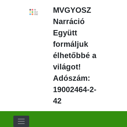
Ugrás
MVGYOSZ
a
fő
Narráció
régióra
Együtt
formáljuk
élhetőbbé a
világot!
Adószám:
19002464-2-
42