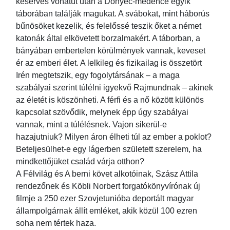
keserves vonatút után a Donyec-medence egyik
táborában találják magukat. A svábokat, mint háborús
bűnösöket kezelik, és felelőssé teszik őket a német
katonák által elkövetett borzalmakért. A táborban, a
bányában embertelen körülmények vannak, keveset
ér az emberi élet. A lelkileg és fizikailag is összetört
Irén megtetszik, egy fogolytársának – a maga
szabályai szerint túlélni igyekvő Rajmundnak – akinek
az életét is köszönheti. A férfi és a nő között különös
kapcsolat szövődik, melynek épp úgy szabályai
vannak, mint a túlélésnek. Vajon sikerül-e
hazajutniuk? Milyen áron élheti túl az ember a poklot?
Beteljesülhet-e egy lágerben született szerelem, ha
mindkettőjüket család várja otthon?
A Félvilág és A berni követ alkotóinak, Szász Attila
rendezőnek és Köbli Norbert forgatókönyvírónak új
filmje a 250 ezer Szovjetunióba deportált magyar
állampolgárnak állít emléket, akik közül 100 ezren
soha nem tértek haza.