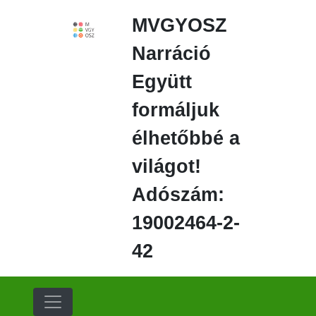
Ugrás
MVGYOSZ
a
fő
Narráció
régióra
Együtt
formáljuk
élhetőbbé a
világot!
Adószám:
19002464-2-
42