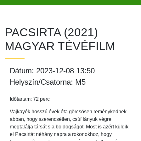
PACSIRTA (2021)
MAGYAR TÉVÉFILM
Dátum: 2023-12-08 13:50
Helyszín/Csatorna: M5
Időtartam: 72 perc
Vajkayék hosszú évek óta görcsösen reménykednek
abban, hogy szerencsétlen, csúf lányuk végre
megtalálja társát s a boldogságot. Most is azért küldik
el Pacsirtát néhány napra a rokonokhoz, hogy