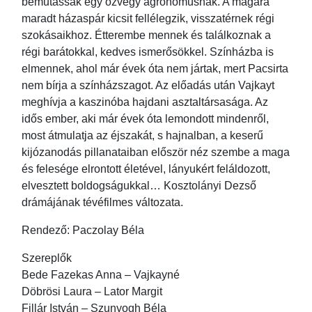
bemutassák egy özvegy agronómusnak. A magára
maradt házaspár kicsit fellélegzik, visszatérnek régi
szokásaikhoz. Étterembe mennek és találkoznak a
régi barátokkal, kedves ismerősökkel. Színházba is
elmennek, ahol már évek óta nem jártak, mert Pacsirta
nem bírja a színházszagot. Az előadás után Vajkayt
meghívja a kaszinóba hajdani asztaltársasága. Az
idős ember, aki már évek óta lemondott mindenről,
most átmulatja az éjszakát, s hajnalban, a keserű
kijózanodás pillanataiban először néz szembe a maga
és felesége elrontott életével, lányukért feláldozott,
elvesztett boldogságukkal… Kosztolányi Dezső
drámájának tévéfilmes változata.
Rendező: Paczolay Béla
Szereplők
Bede Fazekas Anna – Vajkayné
Döbrösi Laura – Lator Margit
Fillár István – Szunyogh Béla