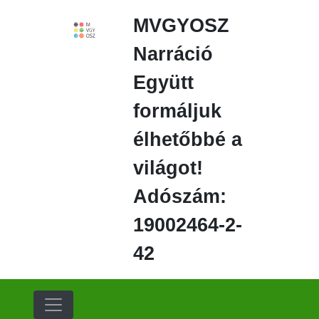
Ugrás
MVGYOSZ
a
fő
Narráció
régióra
Együtt
formáljuk
élhetőbbé a
világot!
Adószám:
19002464-2-
42