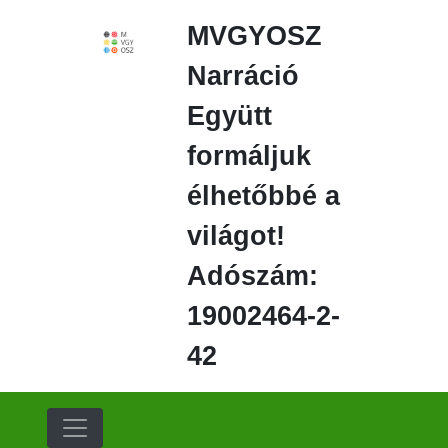
Ugrás
MVGYOSZ
a
fő
Narráció
régióra
Együtt
formáljuk
élhetőbbé a
világot!
Adószám:
19002464-2-
42