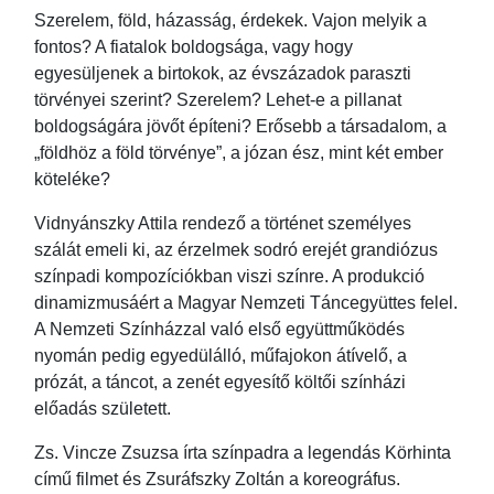
Szerelem, föld, házasság, érdekek. Vajon melyik a
fontos? A fiatalok boldogsága, vagy hogy
egyesüljenek a birtokok, az évszázadok paraszti
törvényei szerint? Szerelem? Lehet-e a pillanat
boldogságára jövőt építeni? Erősebb a társadalom, a
„földhöz a föld törvénye”, a józan ész, mint két ember
köteléke?
Vidnyánszky Attila rendező a történet személyes
szálát emeli ki, az érzelmek sodró erejét grandiózus
színpadi kompozíciókban viszi színre. A produkció
dinamizmusáért a Magyar Nemzeti Táncegyüttes felel.
A Nemzeti Színházzal való első együttműködés
nyomán pedig egyedülálló, műfajokon átívelő, a
prózát, a táncot, a zenét egyesítő költői színházi
előadás született.
Zs. Vincze Zsuzsa írta színpadra a legendás Körhinta
című filmet és Zsuráfszky Zoltán a koreográfus.