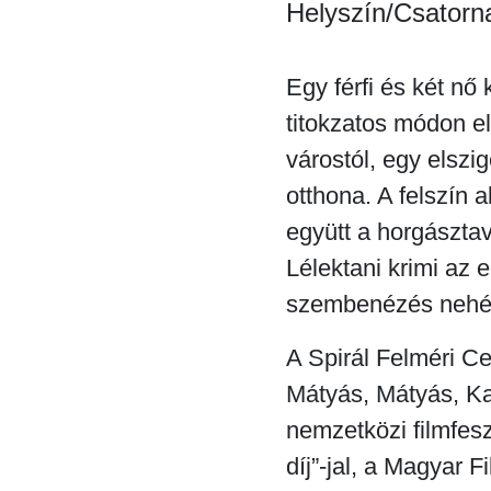
Helyszín/Csatorn
Egy férfi és két nő
titokzatos módon el
várostól, egy elszi
otthona. A felszín 
együtt a horgásztava
Lélektani krimi az 
szembenézés nehéz
A Spirál Felméri Ce
Mátyás, Mátyás, Kak
nemzetközi filmfesz
díj”-jal, a Magyar F