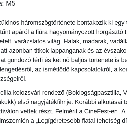
a: M5
 különös háromszögtörténete bontakozik ki egy 
tűnt apáról a fiúra hagyományozott horgásztó t
getelt, varázslatos világ. Halak, madarak, vadá
alatt azonban titkok lappanganak és az évszako
t gondozó férfi és két nő baljós története is be
elengedésről, az ismétlődő kapcsolatokról, a kon
ségeiről.
cília kolozsvári rendező (Boldogságpasztilla, 
ukk) első nagyjátékfilmje. Korábbi alkotásai 
tiválon vettek részt, Felmérit a CineFest-en „
ilmszemlén a „Legígéretesebb fiatal tehetség díj