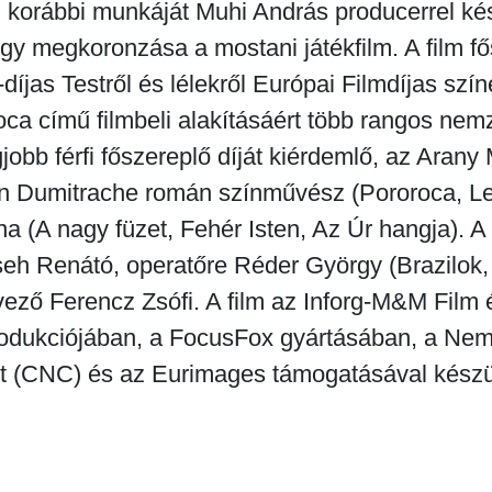
 korábbi munkáját Muhi András producerrel kés
y megkoronzása a mostani játékfilm. A film fő
-díjas Testről és lélekről Európai Filmdíjas szí
ca című filmbeli alakításáért több rangos nem
egjobb férfi főszereplő díját kiérdemlő, az Aran
an Dumitrache román színművész (Pororoca, L
 (A nagy füzet, Fehér Isten, Az Úr hangja). A 
seh Renátó, operatőre Réder György (Brazilok,
vező Ferencz Zsófi. A film az Inforg-M&M Film 
odukciójában, a FocusFox gyártásában, a Nemze
 (CNC) és az Eurimages támogatásával készül