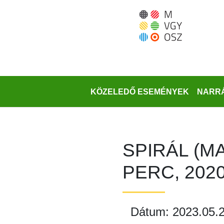
Ugrás
a
fő
régióra
KÖZELEDŐ ESEMÉNYEK
NARRÁ
SPIRÁL (M
PERC, 2020
Dátum: 2023.05.2