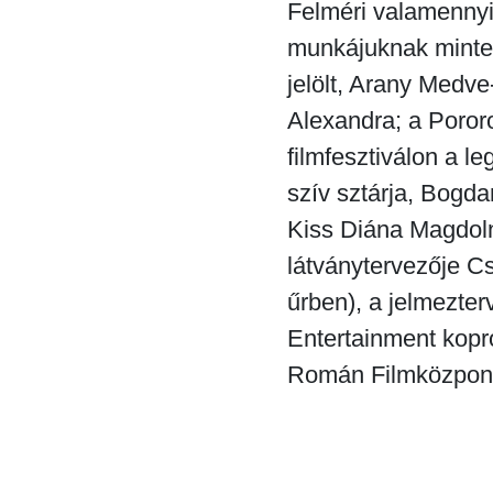
Felméri valamennyi
munkájuknak minteg
jelölt, Arany Medve
Alexandra; a Pororo
filmfesztiválon a l
szív sztárja, Bogd
Kiss Diána Magdolna
látványtervezője C
űrben), a jelmezter
Entertainment kopr
Román Filmközpont