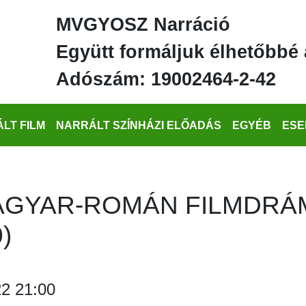
MVGYOSZ Narráció
Együtt formáljuk élhetőbbé 
Adószám: 19002464-2-42
LT FILM
NARRÁLT SZÍNHÁZI ELŐADÁS
EGYÉB
ESE
AGYAR-ROMÁN FILMDRÁM
)
2 21:00