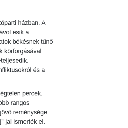
tóparti házban. A
ávol esik a
llatok békésnek tűnő
k körforgásával
teljesedik.
fliktusokról és a
Végtelen percek,
több rangos
A jövő reménysége
”-jal ismerték el.