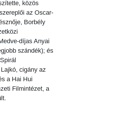
zítette, közös
szereplői az Oscar-
nésznője, Borbély
zetközi
y Medve-díjas Anyai
egjobb szándék); és
Spirál
 Lajkó, cigány az
és a Hai Hui
ti Filmintézet, a
t.