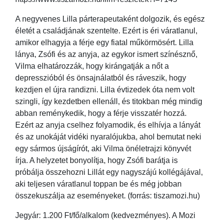
A negyvenes Lilla párterapeutaként dolgozik, és egész
életét a családjának szentelte. Ezért is éri váratlanul,
amikor elhagyja a férje egy fiatal műkörmösért. Lilla
lánya, Zsófi és az anyja, az egykor ismert színésznő,
Vilma elhatározzák, hogy kirángatják a nőt a
depresszióból és önsajnálatból és ráveszik, hogy
kezdjen el újra randizni. Lilla évtizedek óta nem volt
szingli, így kezdetben ellenáll, és titokban még mindig
abban reménykedik, hogy a férje visszatér hozzá.
Ezért az anyja cselhez folyamodik, és elhívja a lányát
és az unokáját vidéki nyaralójukba, ahol bemutat neki
egy sármos újságírót, aki Vilma önéletrajzi könyvét
írja. A helyzetet bonyolítja, hogy Zsófi barátja is
próbálja összehozni Lillát egy nagyszájú kollégájával,
aki teljesen váratlanul toppan be és még jobban
összekuszálja az eseményeket. (forrás: tiszamozi.hu)
Jegyár: 1.200 Ft/fő/alkalom (kedvezményes). A Mozi