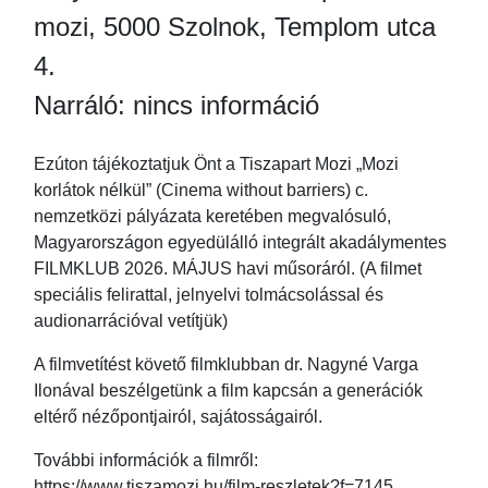
mozi, 5000 Szolnok, Templom utca
4.
Narráló: nincs információ
Ezúton tájékoztatjuk Önt a Tiszapart Mozi „Mozi
korlátok nélkül” (Cinema without barriers) c.
nemzetközi pályázata keretében megvalósuló,
Magyarországon egyedülálló integrált akadálymentes
FILMKLUB 2026. MÁJUS havi műsoráról. (A filmet
speciális felirattal, jelnyelvi tolmácsolással és
audionarrációval vetítjük)
A filmvetítést követő filmklubban dr. Nagyné Varga
Ilonával beszélgetünk a film kapcsán a generációk
eltérő nézőpontjairól, sajátosságairól.
További információk a filmről:
https://www.tiszamozi.hu/film-reszletek?f=7145