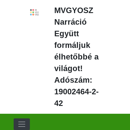
Ugrás
MVGYOSZ
a
fő
Narráció
régióra
Együtt
formáljuk
élhetőbbé a
világot!
Adószám:
19002464-2-
42