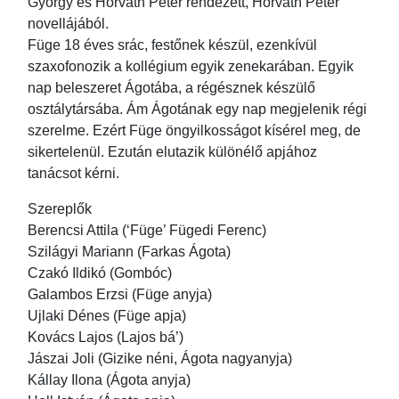
György és Horváth Péter rendezett, Horváth Péter
novellájából.
Füge 18 éves srác, festőnek készül, ezenkívül
szaxofonozik a kollégium egyik zenekarában. Egyik
nap beleszeret Ágotába, a régésznek készülő
osztálytársába. Ám Ágotának egy nap megjelenik régi
szerelme. Ezért Füge öngyilkosságot kísérel meg, de
sikertelenül. Ezután elutazik különélő apjához
tanácsot kérni.
Szereplők
Berencsi Attila (‘Füge’ Fügedi Ferenc)
Szilágyi Mariann (Farkas Ágota)
Czakó Ildikó (Gombóc)
Galambos Erzsi (Füge anyja)
Ujlaki Dénes (Füge apja)
Kovács Lajos (Lajos bá’)
Jászai Joli (Gizike néni, Ágota nagyanyja)
Kállay Ilona (Ágota anyja)