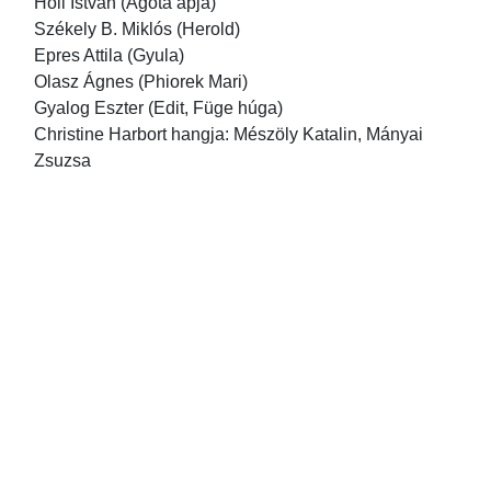
Holl István (Ágota apja)
Székely B. Miklós (Herold)
Epres Attila (Gyula)
Olasz Ágnes (Phiorek Mari)
Gyalog Eszter (Edit, Füge húga)
Christine Harbort hangja: Mészöly Katalin, Mányai
Zsuzsa