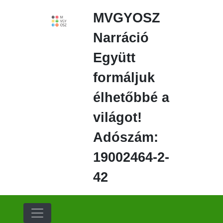
Ugrás
MVGYOSZ
a
fő
Narráció
régióra
Együtt
formáljuk
élhetőbbé a
világot!
Adószám:
19002464-2-
42