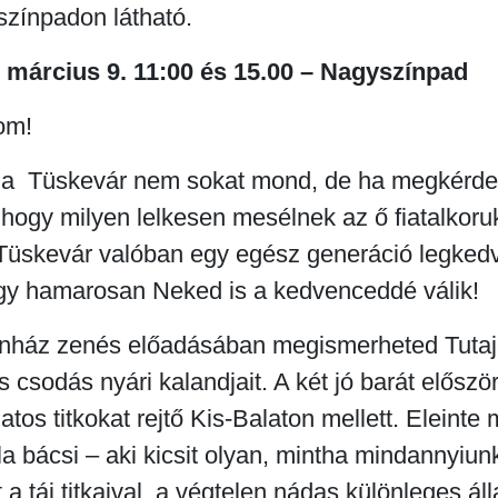
zínpadon látható.
március 9. 11:00 és 15.00 – Nagyszínpad
om!
 a Tüskevár nem sokat mond, de ha megkérdez
hogy milyen lelkesen mesélnek az ő fiatalkoruk
 Tüskevár valóban egy egész generáció legked
hogy hamarosan Neked is a kedvenceddé válik!
nház zenés előadásában megismerheted Tutajo
 csodás nyári kalandjait. A két jó barát először
tos titkokat rejtő Kis-Balaton mellett. Eleinte
a bácsi – aki kicsit olyan, mintha mindannyiu
a táj titkaival, a végtelen nádas különleges áll