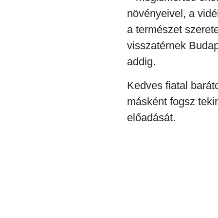
növényeivel, a vidé
a természet szerete
visszatérnek Budap
addig.
Kedves fiatal barát
másként fogsz teki
előadását.