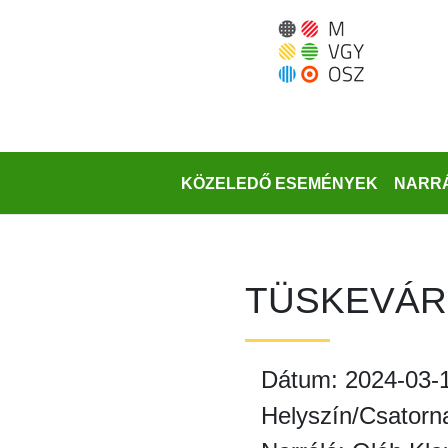
Ugrás
a
fő
régióra
KÖZELEDŐ ESEMÉNYEK
NARRÁ
TÜSKEVÁR
Dátum: 2024-03-
Helyszín/Csatorn