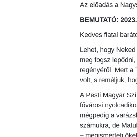
Az előadás a Nagys
BEMUTATÓ: 2023. 
Kedves fiatal barát
Lehet, hogy Neked
meg fogsz lepődni, 
regényéről. Mert a
volt, s reméljük, 
A Pesti Magyar Szí
fővárosi nyolcadikos
mégpedig a varázsla
számukra, de Matul
– megismerteti őket 