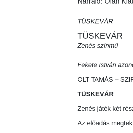
Narráló: Oláh Kla
TÜSKEVÁR
TÜSKEVÁR
Zenés színmű
Fekete István azon
OLT TAMÁS – SZI
TÜSKEVÁR
Zenés játék két rés
Az előadás megtekin