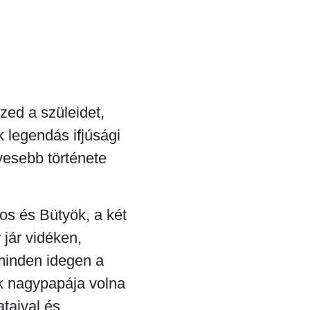
ed a szüleidet,
 legendás ifjúsági
vesebb története
s és Bütyök, a két
 jár vidéken,
 minden idegen a
nk nagypapája volna
ataival és