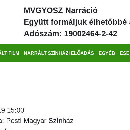
MVGYOSZ Narráció
Együtt formáljuk élhetőbbé 
Adószám: 19002464-2-42
LT FILM
NARRÁLT SZÍNHÁZI ELŐADÁS
EGYÉB
ESE
19 15:00
a: Pesti Magyar Színház