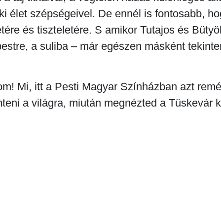
ki élet szépségeivel. De ennél is fontosabb, h
tére és tiszteletére. S amikor Tutajos és Bütyö
estre, a suliba – már egészen másként tekinten
om! Mi, itt a Pesti Magyar Színházban azt remél
nteni a világra, miután megnézted a Tüskevár 