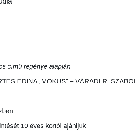
udia
os című regénye alapján
RTES EDINA „MÓKUS” – VÁRADI R. SZABO
zben.
tését 10 éves kortól ajánljuk.