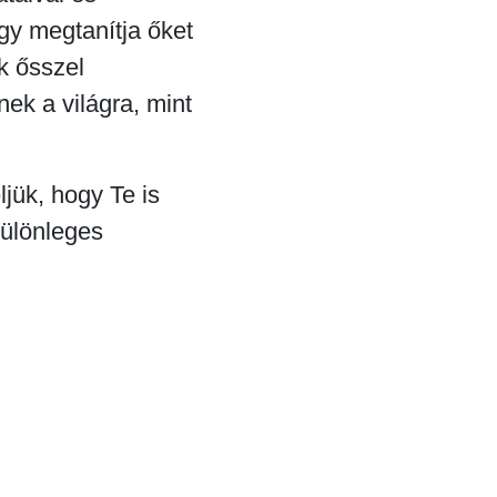
ogy megtanítja őket
k ősszel
ek a világra, mint
jük, hogy Te is
különleges