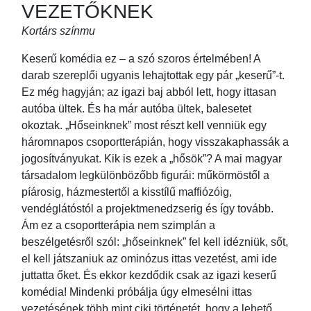
VEZETŐKNEK
Kortárs színmu
Keserű komédia ez – a szó szoros értelmében! A
darab szereplői ugyanis lehajtottak egy pár „keserű”-t.
Ez még hagyján; az igazi baj abból lett, hogy ittasan
autóba ültek. És ha már autóba ültek, balesetet
okoztak. „Hőseinknek” most részt kell venniük egy
háromnapos csoportterápián, hogy visszakaphassák a
jogosítványukat. Kik is ezek a „hősök”? A mai magyar
társadalom legkülönbözőbb figurái: műkörmöstől a
píárosig, házmestertől a kisstílű maffiózóig,
vendéglátóstól a projektmenedzserig és így tovább.
Ám ez a csoportterápia nem szimplán a
beszélgetésről szól: „hőseinknek” fel kell idézniük, sőt,
el kell játszaniuk az ominózus ittas vezetést, ami ide
juttatta őket. És ekkor kezdődik csak az igazi keserű
komédia! Mindenki próbálja úgy elmesélni ittas
vezetésének több mint ciki történetét, hogy a lehető