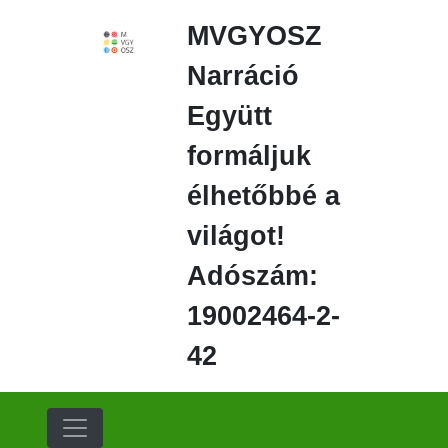
Ugrás
MVGYOSZ
a
fő
Narráció
régióra
Együtt
formáljuk
élhetőbbé a
világot!
Adószám:
19002464-2-
42