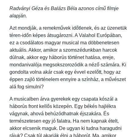
Radványi Géza és Balázs Béla azonos című filmje
alapján.
Azt mondják, a remekművek időtlenek, és az üzenetük
téren-időn képes átsugározni. A Valahol Európában,
ez a csodálatos magyar musical ma döbbenetesen
aktuális. Akkor, amikor a szomszédunkban harcok
dúlnak, akkor egy háborús történet hatása, ereje,
mondanivalója megsokszorozódik a néző számára. Ki
gondolta volna akár csak egy évvel ezelőtt, hogy az
éppen zajló történelem ennyire a színház, a művészet
alá fog simulni?
A musicalben árva gyerekek egy csapata kószál a
háborús front kellős közepén. Egy békés hajlékra
vágynak, ahová behúzódhatnak éjszakára. És
természetesen egy jó falatra. Ha nem kapnak ételt,
akkor elcsenik maguk. De ugyan ki tudna haragudni
rájuk? Csak túl akarják élni a háborút. Ma, amikor