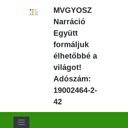
Ugrás
MVGYOSZ
a
fő
Narráció
régióra
Együtt
formáljuk
élhetőbbé a
világot!
Adószám:
19002464-2-
42