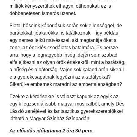
milliók kényszerültek elhagyni otthonukat, ez is
döbbenetesen ismerős üzenet.
Fiatal hőseink kóborlásuk során sok ellenséggel, de
barátokkal, jóakarókkal is találkoznak – így például
egy nemes lelkű művésszel, aki megtanítja őket a
zene, az éneklés csodálatos hatalmára. És persze
arra, hogy a legnagyobb ínség idején sem szabad
elfelejtkezni az olyan örök értékekről, mint a barátság,
a hűség és a bátorság. Vajon sok kaland árán sikerül-
e a gyerekcsapatnak legyőzni az akadályokat?
Sikerül-e embernek maradni az embertelenségben?
Ezekre a kérdésekre is választ kapunk az egyik az
egyik legzseniálisabb magyar musicalből, amely Dés
László zenéjével és fantasztikus gyerekszereplőkkel
látható a Magyar Színház Színpadán!
Az előadás időtartama 2 óra 30 perc.