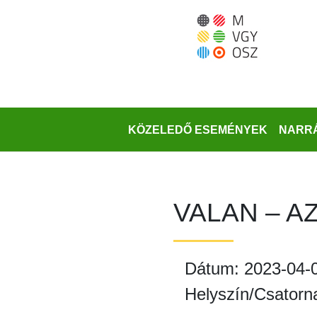
Ugrás
a
fő
régióra
KÖZELEDŐ ESEMÉNYEK
NARRÁ
VALAN – A
Dátum: 2023-04-
Helyszín/Csatorn