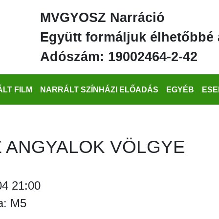
MVGYOSZ Narráció
Együtt formáljuk élhetőbbé 
Adószám: 19002464-2-42
LT FILM
NARRÁLT SZÍNHÁZI ELŐADÁS
EGYÉB
ESE
Z ANGYALOK VÖLGYE
04 21:00
a: M5