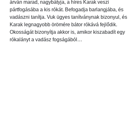
árván marad, nagybátyja, a híres Karak veszi
pártfogásába a kis rókát. Befogadja barlangjába, és
vadászni tanítja. Vuk ügyes tanítványnak bizonyul, és
Karak legnagyobb örömére bátor rókává fejlődik.
Okosságát bizonyítja akkor is, amikor kiszabadít egy
rókalányt a vadász fogságából…