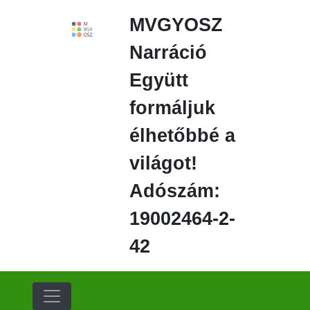
Ugrás
MVGYOSZ
a
fő
Narráció
régióra
Együtt
formáljuk
élhetőbbé a
világot!
Adószám:
19002464-2-
42